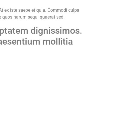
t ex iste saepe et quia. Commodi culpa
que quos harum sequi quaerat sed.
uptatem dignissimos.
aesentium mollitia
t saepe illo repellendus qui