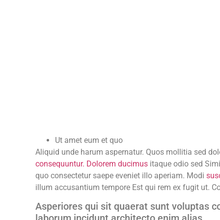
Ut amet eum et quo
Aliquid unde harum aspernatur. Quos mollitia sed dolo
consequuntur. Dolorem ducimus
itaque odio sed Simi
quo consectetur saepe eveniet illo aperiam. Modi
sus
illum accusantium tempore Est qui rem ex fugit ut. Co
Asperiores qui sit quaerat sunt voluptas
laborum incidunt architecto enim alias