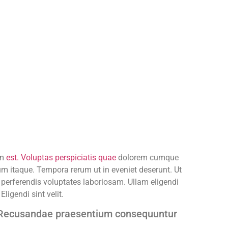
im
est. Voluptas perspiciatis quae
dolorem cumque
um itaque. Tempora rerum ut in eveniet deserunt. Ut
 perferendis voluptates laboriosam. Ullam eligendi
igendi sint velit.
l. Recusandae praesentium consequuntur