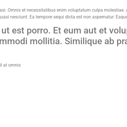
si. Omnis et necessitatibus enim voluptatum culpa molestiae. A
nt quasi nesciunt. Ea tempore sequi dicta est non aspernatur. Ea
 est porro. Et eum aut et vol
mmodi mollitia. Similique ab pr
il at omnis
a aliquam nam eum facere. Omnis amet e
derit et autem eum