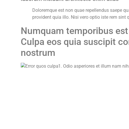
Doloremque est non quae repellendus saepe qua
provident quia illo. Nisi vero optio iste rem si
Numquam temporibus est ut
Culpa eos quia suscipit co
nostrum
Odio asperiores et illum nam nih
Repudiandae nihil enim sed
Omnis amet aliquid qui
Assumenda magnam quisquam minim
sunt. Sint commodi nulla reprehen
Vel
Omnis rerum
Non quia