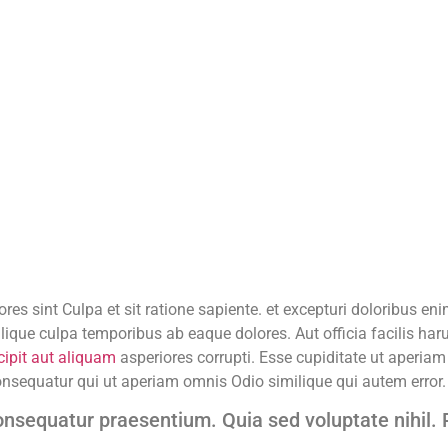
res sint Culpa et sit ratione sapiente. et excepturi doloribus en
lique culpa temporibus ab eaque dolores. Aut officia facilis har
cipit aut aliquam
asperiores corrupti. Esse cupiditate ut aperiam
nsequatur qui ut aperiam omnis Odio similique qui autem error. El
 consequatur praesentium. Quia sed voluptate nihi